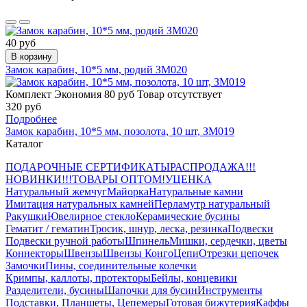
40 руб
В корзину
Замок карабин, 10*5 мм, родий ЗМ020
Комплект
Экономия 80 руб
Товар отсутствует
320 руб
Подробнее
Замок карабин, 10*5 мм, позолота, 10 шт, ЗМ019
Каталог
ПОДАРОЧНЫЕ СЕРТИФИКАТЫ
РАСПРОДАЖА!!!
НОВИНКИ!!!
ТОВАРЫ ОПТОМ!
УЦЕНКА
Натуральный жемчуг
Майорка
Натуральные камни
Имитация натуральных камней
Перламутр натуральный
Ракушки
Ювелирное стекло
Керамические бусины
Гематит / гематин
Тросик, шнур, леска, резинка
Подвески
Подвески ручной работы
Шпинель
Мишки, сердечки, цветы
Коннекторы
Швензы
Швензы Конго
Цепи
Отрезки цепочек
Замочки
Пины, соединительные колечки
Кримпы, каллоты, протекторы
Бейлы, концевики
Разделители, бусины
Шапочки для бусин
Инструменты
Подставки, Планшеты, Цепемеры
Готовая бижутерия
Каффы