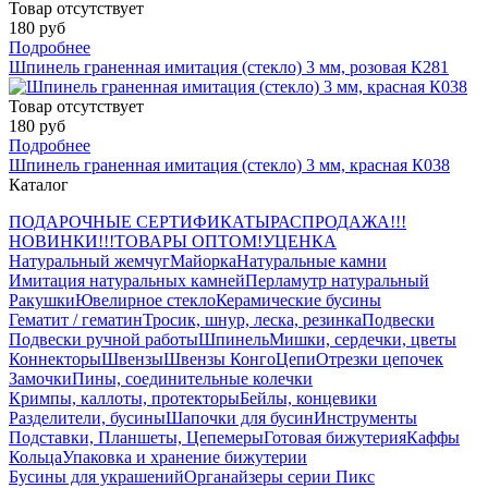
Товар отсутствует
180 руб
Подробнее
Шпинель граненная имитация (стекло) 3 мм, розовая К281
Товар отсутствует
180 руб
Подробнее
Шпинель граненная имитация (стекло) 3 мм, красная К038
Каталог
ПОДАРОЧНЫЕ СЕРТИФИКАТЫ
РАСПРОДАЖА!!!
НОВИНКИ!!!
ТОВАРЫ ОПТОМ!
УЦЕНКА
Натуральный жемчуг
Майорка
Натуральные камни
Имитация натуральных камней
Перламутр натуральный
Ракушки
Ювелирное стекло
Керамические бусины
Гематит / гематин
Тросик, шнур, леска, резинка
Подвески
Подвески ручной работы
Шпинель
Мишки, сердечки, цветы
Коннекторы
Швензы
Швензы Конго
Цепи
Отрезки цепочек
Замочки
Пины, соединительные колечки
Кримпы, каллоты, протекторы
Бейлы, концевики
Разделители, бусины
Шапочки для бусин
Инструменты
Подставки, Планшеты, Цепемеры
Готовая бижутерия
Каффы
Кольца
Упаковка и хранение бижутерии
Бусины для украшений
Органайзеры серии Пикс